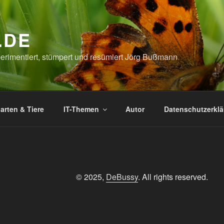
.DE
xperimentiert, stümpert und resümiert Jörg Bußmann
arten & Tiere
IT-Themen
Autor
Datenschutzerkl
© 2025,
DeBussy
. All rights reserved.