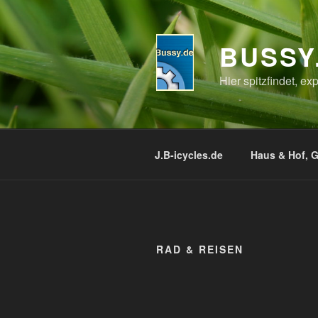
Zum
Inhalt
springen
BUSSY
Hier spitzfindet, e
J.B-icycles.de
Haus & Hof, G
RAD & REISEN