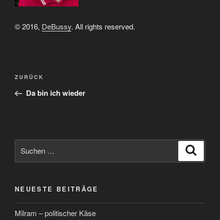
© 2016,
DeBussy
. All rights reserved.
Beitragsnavigation
Vorheriger
ZURÜCK
Beitrag
Da bin ich wieder
Suchen
Suche
nach:
NEUESTE BEITRÄGE
Milram – politischer Käse