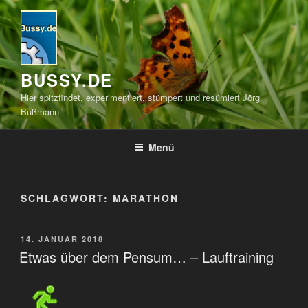
Zum
Inhalt
springen
BUSSY.DE
Hier spitzfindet, experimentiert, stümpert und resümiert Jörg
Bußmann
Menü
SCHLAGWORT:
MARATHON
VERÖFFENTLICHT
14. JANUAR 2018
AM
Etwas über dem Pensum… – Lauftraining