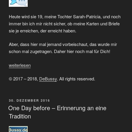
Heute wird sie 19, meine Tochter Sarah-Patricia, und noch
immer bin ich mir nicht sicher, ob meine Karten und Briefe
sie je erreichen, der erreicht haben.
Aber, dass hier mal jemand vorbeischaut, das wurde mir
schon mal zugetragen. Daher hier noch mal für Dich!
„Sarah’s
weiterlesen
Geburtstag,
© 2017 – 2018,
DeBussy
. All rights reserved.
nun
sind
es
schon
VERÖFFENTLICHT
30. DEZEMBER 2016
AM
One Day before – Erinnerung an eine
19“
Tradition