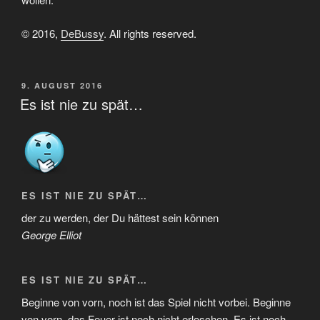
© 2016,
DeBussy
. All rights reserved.
VERÖFFENTLICHT
9. AUGUST 2016
AM
Es ist nie zu spät…
ES IST NIE ZU SPÄT…
der zu werden, der Du hättest sein können
George Elliot
ES IST NIE ZU SPÄT…
Beginne von vorn, noch ist das Spiel nicht vorbei. Beginne
von vorn, das Feuer ist noch nicht erloschen. Es ist noch