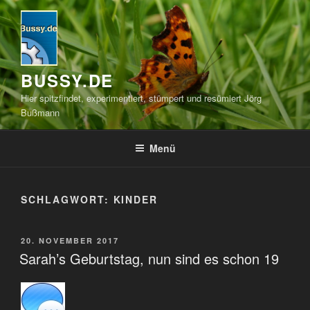
Zum
Inhalt
springen
BUSSY.DE
Hier spitzfindet, experimentiert, stümpert und resümiert Jörg
Bußmann
Menü
SCHLAGWORT:
KINDER
VERÖFFENTLICHT
20. NOVEMBER 2017
AM
Sarah’s Geburtstag, nun sind es schon 19