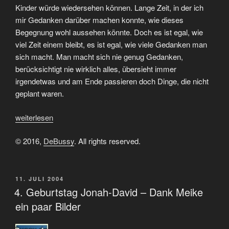
Kinder würde wiedersehen können. Lange Zeit, in der ich
mir Gedanken darüber machen konnte, wie dieses
Begegnung wohl aussehen könnte. Doch es ist egal, wie
viel Zeit einem bleibt, es ist egal, wie viele Gedanken man
sich macht. Man macht sich nie genug Gedanken,
berücksichtigt nie wirklich alles, übersieht immer
irgendetwas und am Ende passieren doch Dinge, die nicht
geplant waren.
„Ein
weiterlesen
Wiedersehen,
© 2016,
DeBussy
. All rights reserved.
ein
Anfang,
natürlich
nicht
VERÖFFENTLICHT
11. JULI 2004
AM
4. Geburtstag Jonah-David – Dank Meike
perfekt…“
ein paar Bilder