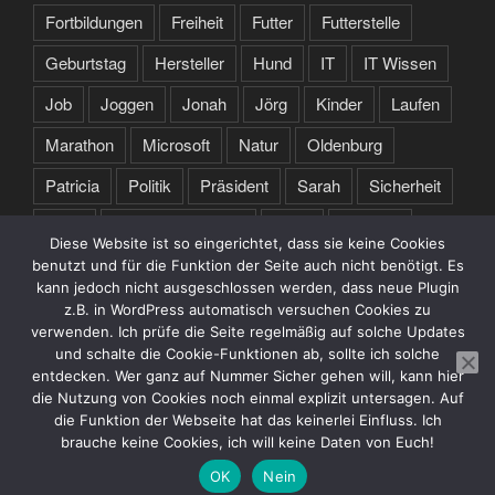
Fortbildungen
Freiheit
Futter
Futterstelle
Geburtstag
Hersteller
Hund
IT
IT Wissen
Job
Joggen
Jonah
Jörg
Kinder
Laufen
Marathon
Microsoft
Natur
Oldenburg
Patricia
Politik
Präsident
Sarah
Sicherheit
Sport
Spruch des Tages
Stare
Studium
Diese Website ist so eingerichtet, dass sie keine Cookies
Tochter
Training
Trump
Türkei
USA
benutzt und für die Funktion der Seite auch nicht benötigt. Es
kann jedoch nicht ausgeschlossen werden, dass neue Plugin
Webseite
Zertifikate
z.B. in WordPress automatisch versuchen Cookies zu
verwenden. Ich prüfe die Seite regelmäßig auf solche Updates
und schalte die Cookie-Funktionen ab, sollte ich solche
entdecken. Wer ganz auf Nummer Sicher gehen will, kann hier
die Nutzung von Cookies noch einmal explizit untersagen. Auf
die Funktion der Webseite hat das keinerlei Einfluss. Ich
brauche keine Cookies, ich will keine Daten von Euch!
Datenschutzerklärung
Stolz präsentiert von WordPress
OK
Nein