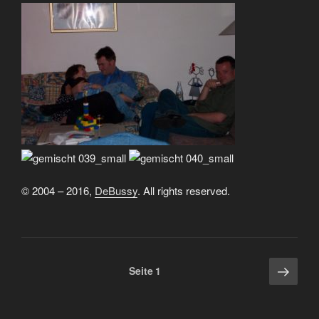
© 2004 – 2016,
DeBussy
. All rights reserved.
Seitennummerierung
Näch
Seite
1
Seite
der
Beiträge