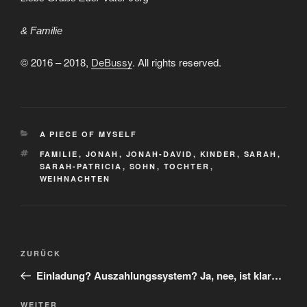
& Familie
© 2016 – 2018,
DeBussy
. All rights reserved.
KATEGORIEN
A PIECE OF MYSELF
SCHLAGWÖRTER
FAMILIE
,
JONAH
,
JONAH-DAVID
,
KINDER
,
SARAH
,
SARAH-PATRICIA
,
SOHN
,
TOCHTER
,
WEIHNACHTEN
Beitragsnavigation
Vorheriger
ZURÜCK
Beitrag
Einladung? Auszahlungssystem? Ja, nee, ist klar…
Nächster
WEITER