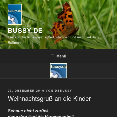
Zum
Inhalt
springen
BUSSY.DE
Hier spitzfindet, experimentiert, stümpert und resümiert Jörg
Bußmann
Menü
VERÖFFENTLICHT
23. DEZEMBER 2016
VON
DEBUSSY
AM
Weihnachtsgruß an die Kinder
Schaue nicht zurück,
denn dort liegt die Vergangenheit.