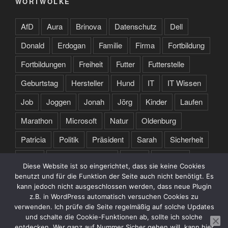
WORTWOLKE
AfD
Aura
Brinova
Datenschutz
Dell
Donald
Erdogan
Familie
Firma
Fortbildung
Fortbildungen
Freiheit
Futter
Futterstelle
Geburtstag
Hersteller
Hund
IT
IT Wissen
Job
Joggen
Jonah
Jörg
Kinder
Laufen
Marathon
Microsoft
Natur
Oldenburg
Patricia
Politik
Präsident
Sarah
Sicherheit
Sport
Spruch des Tages
Stare
Studium
Diese Website ist so eingerichtet, dass sie keine Cookies
Tochter
Training
Trump
Türkei
USA
benutzt und für die Funktion der Seite auch nicht benötigt. Es
kann jedoch nicht ausgeschlossen werden, dass neue Plugin
Webseite
Zertifikate
z.B. in WordPress automatisch versuchen Cookies zu
verwenden. Ich prüfe die Seite regelmäßig auf solche Updates
und schalte die Cookie-Funktionen ab, sollte ich solche
entdecken. Wer ganz auf Nummer Sicher gehen will, kann hier