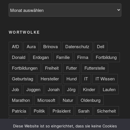
Archiv
WORTWOLKE
AfD
Aura
Brinova
Datenschutz
Dell
Donald
Erdogan
Familie
Firma
Fortbildung
Fortbildungen
Freiheit
Futter
Futterstelle
Geburtstag
Hersteller
Hund
IT
IT Wissen
Job
Joggen
Jonah
Jörg
Kinder
Laufen
Marathon
Microsoft
Natur
Oldenburg
Patricia
Politik
Präsident
Sarah
Sicherheit
Sport
Spruch des Tages
Stare
Studium
Diese Website ist so eingerichtet, dass sie keine Cookies