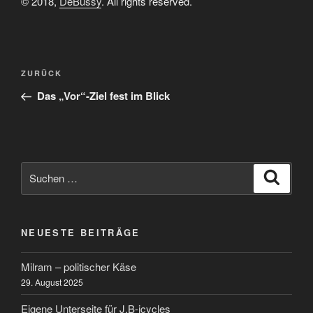
© 2018,
DeBussy
. All rights reserved.
Beitragsnavigation
Vorheriger
ZURÜCK
Beitrag
Das „Vor“-Ziel fest im Blick
Suchen
Suche
nach:
NEUESTE BEITRÄGE
Milram – politischer Käse
29. August 2025
Eigene Unterseite für J.B-icycles