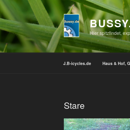
Zum
Inhalt
springen
BUSSY
Hier spitzfindet, e
J.B-icycles.de
Haus & Hof, G
Stare