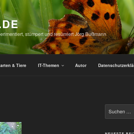
.DE
xperimentiert, stümpert und resümiert Jörg Bußmann
arten & Tiere
IT-Themen
Autor
Datenschutzerkl
Suchen
nach:
NEUESTE BE