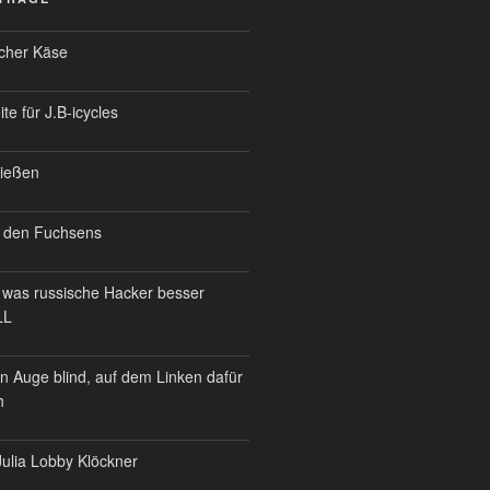
scher Käse
te für J.B-icycles
ießen
 den Fuchsens
was russische Hacker besser
LL
n Auge blind, auf dem Linken dafür
h
ulia Lobby Klöckner