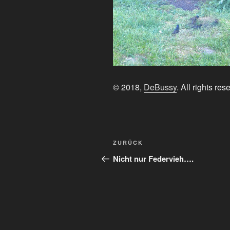
© 2018,
DeBussy
. All rights res
Beitragsnavigation
Vorheriger
ZURÜCK
Beitrag
Nicht nur Federvieh….