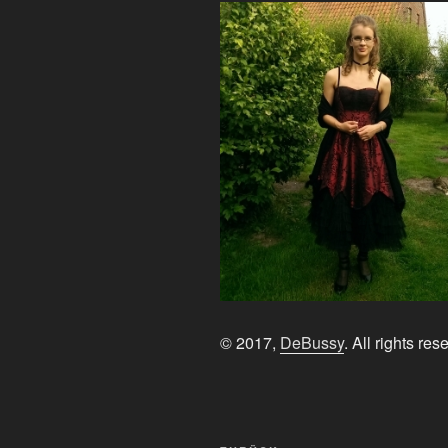
© 2017,
DeBussy
. All rights res
Beitragsnavigation