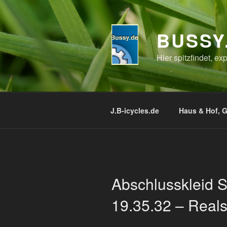
Zum
Inhalt
springen
BUSSY
Hier spitzfindet, e
J.B-icycles.de
Haus & Hof, G
Abschlusskleid 
19.35.32 – Real