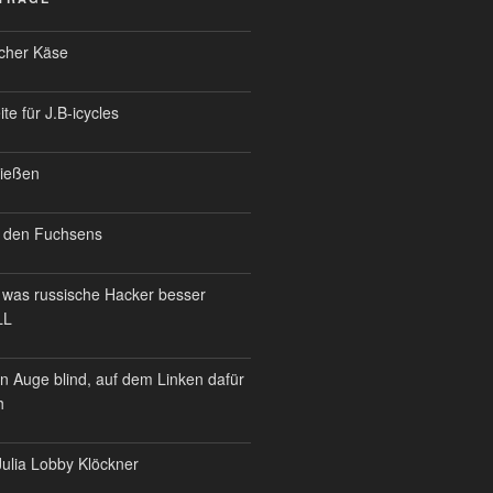
scher Käse
te für J.B-icycles
ießen
 den Fuchsens
was russische Hacker besser
LL
n Auge blind, auf dem Linken dafür
h
ulia Lobby Klöckner