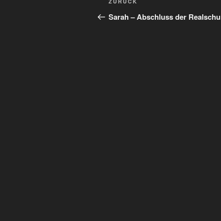
Vorheriger
ZURÜCK
Beitrag
Sarah – Abschluss der Realschu