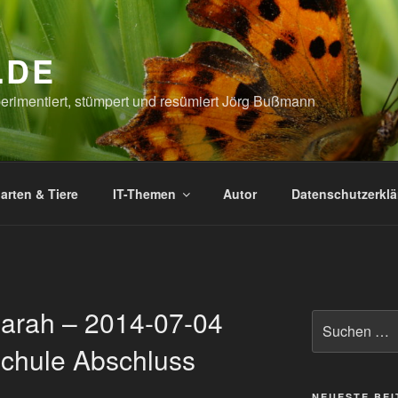
.DE
xperimentiert, stümpert und resümiert Jörg Bußmann
arten & Tiere
IT-Themen
Autor
Datenschutzerkl
Sarah – 2014-07-04
Suchen
nach:
schule Abschluss
NEUESTE BE