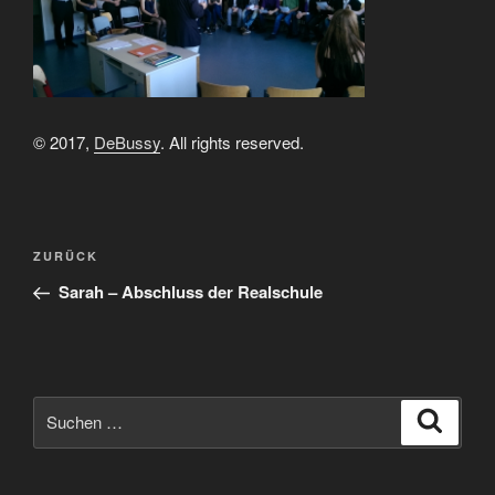
© 2017,
DeBussy
. All rights reserved.
Beitragsnavigation
Vorheriger
ZURÜCK
Beitrag
Sarah – Abschluss der Realschule
Suchen
Suche
nach: