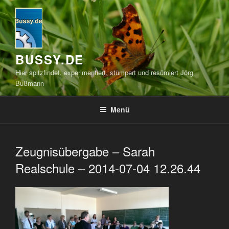
Zum
Inhalt
springen
BUSSY.DE
Hier spitzfindet, experimentiert, stümpert und resümiert Jörg
Bußmann
Menü
Zeugnisübergabe – Sarah
Realschule – 2014-07-04 12.26.44