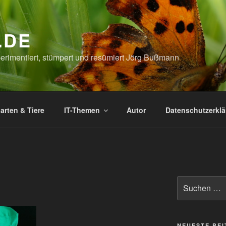
.DE
xperimentiert, stümpert und resümiert Jörg Bußmann
arten & Tiere
IT-Themen
Autor
Datenschutzerkl
Suchen
nach:
NEUESTE BE