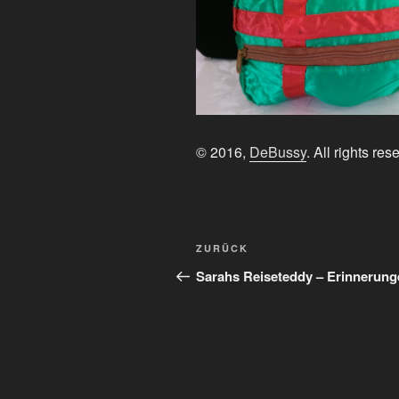
© 2016,
DeBussy
. All rights res
Beitragsnavigation
Vorheriger
ZURÜCK
Beitrag
Sarahs Reiseteddy – Erinnerung