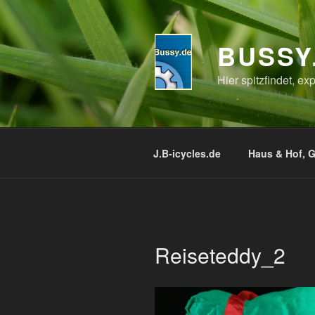
Zum
Inhalt
springen
BUSSY
Hier spitzfindet, e
J.B-icycles.de
Haus & Hof, G
Reiseteddy_2