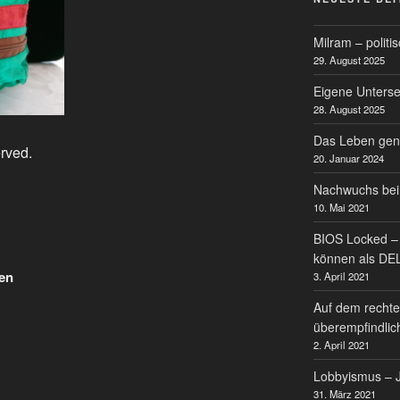
Milram – politi
29. August 2025
Eigene Untersei
28. August 2025
Das Leben gen
erved.
20. Januar 2024
Nachwuchs bei
10. Mai 2021
BIOS Locked – 
können als DE
en
3. April 2021
Auf dem rechte
überempfindlic
2. April 2021
Lobbyismus – J
31. März 2021