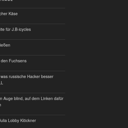
scher Käse
te für J.B-icycles
ießen
 den Fuchsens
was russische Hacker besser
LL
n Auge blind, auf dem Linken dafür
h
ulia Lobby Klöckner