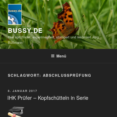
Zum
Inhalt
springen
BUSSY.DE
Hier spitzfindet, experimentiert, stümpert und resümiert Jörg
Bußmann
Menü
SCHLAGWORT:
ABSCHLUSSPRÜFUNG
VERÖFFENTLICHT
8. JANUAR 2017
AM
IHK Prüfer – Kopfschütteln in Serie