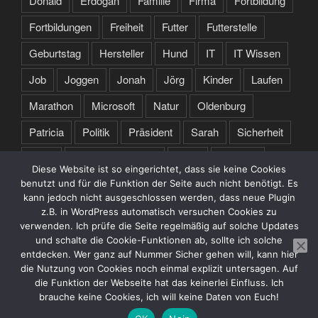
Donald
Erdogan
Familie
Firma
Fortbildung
Fortbildungen
Freiheit
Futter
Futterstelle
Geburtstag
Hersteller
Hund
IT
IT Wissen
Job
Joggen
Jonah
Jörg
Kinder
Laufen
Marathon
Microsoft
Natur
Oldenburg
Patricia
Politik
Präsident
Sarah
Sicherheit
Sport
Spruch des Tages
Stare
Studium
Diese Website ist so eingerichtet, dass sie keine Cookies
Tochter
Training
Trump
Türkei
USA
benutzt und für die Funktion der Seite auch nicht benötigt. Es
kann jedoch nicht ausgeschlossen werden, dass neue Plugin
Webseite
Zertifikate
z.B. in WordPress automatisch versuchen Cookies zu
verwenden. Ich prüfe die Seite regelmäßig auf solche Updates
und schalte die Cookie-Funktionen ab, sollte ich solche
entdecken. Wer ganz auf Nummer Sicher gehen will, kann hier
die Nutzung von Cookies noch einmal explizit untersagen. Auf
die Funktion der Webseite hat das keinerlei Einfluss. Ich
brauche keine Cookies, ich will keine Daten von Euch!
Datenschutzerklärung
Stolz präsentiert von WordPress