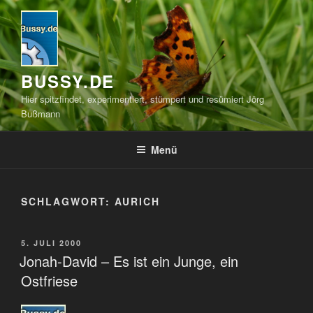
Zum
Inhalt
springen
BUSSY.DE
Hier spitzfindet, experimentiert, stümpert und resümiert Jörg
Bußmann
Menü
SCHLAGWORT:
AURICH
VERÖFFENTLICHT
5. JULI 2000
AM
Jonah-David – Es ist ein Junge, ein
Ostfriese