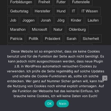
Fortbildungen
Freiheit
Futter
Futterstelle
Geburtstag
Hersteller
Hund
IT
IT Wissen
Job
Joggen
Jonah
Jörg
Kinder
Laufen
Marathon
Microsoft
Natur
Oldenburg
Patricia
Politik
Präsident
Sarah
Sicherheit
Sport
Spruch des Tages
Stare
Studium
Diese Website ist so eingerichtet, dass sie keine Cookies
Tochter
Training
Trump
Türkei
USA
benutzt und für die Funktion der Seite auch nicht benötigt. Es
kann jedoch nicht ausgeschlossen werden, dass neue Plugin
Webseite
Zertifikate
z.B. in WordPress automatisch versuchen Cookies zu
verwenden. Ich prüfe die Seite regelmäßig auf solche Updates
und schalte die Cookie-Funktionen ab, sollte ich solche
entdecken. Wer ganz auf Nummer Sicher gehen will, kann hier
die Nutzung von Cookies noch einmal explizit untersagen. Auf
die Funktion der Webseite hat das keinerlei Einfluss. Ich
brauche keine Cookies, ich will keine Daten von Euch!
Datenschutzerklärung
Stolz präsentiert von WordPress
OK
Nein