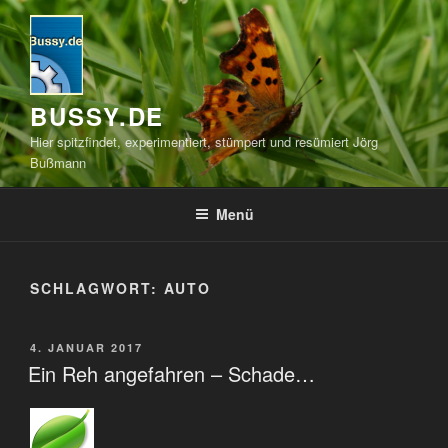
Zum
Inhalt
springen
BUSSY.DE
Hier spitzfindet, experimentiert, stümpert und resümiert Jörg
Bußmann
Menü
SCHLAGWORT:
AUTO
VERÖFFENTLICHT
4. JANUAR 2017
AM
Ein Reh angefahren – Schade…