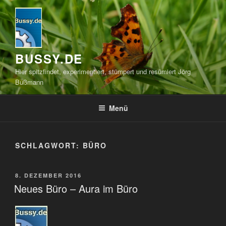
Zum
Inhalt
springen
BUSSY.DE
Hier spitzfindet, experimentiert, stümpert und resümiert Jörg
Bußmann
Menü
SCHLAGWORT:
BÜRO
VERÖFFENTLICHT
8. DEZEMBER 2016
AM
Neues Büro – Aura im Büro