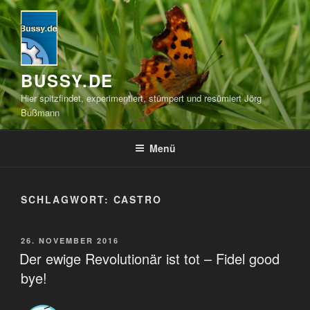
Zum
Inhalt
springen
BUSSY.DE
Hier spitzfindet, experimentiert, stümpert und resümiert Jörg
Bußmann
Menü
SCHLAGWORT:
CASTRO
VERÖFFENTLICHT
26. NOVEMBER 2016
AM
Der ewige Revolutionär ist tot – Fidel good
bye!