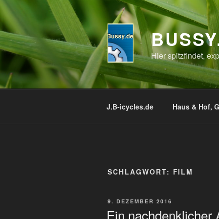
Zum
Inhalt
springen
BUSSY
Hier spitzfindet, e
J.B-icycles.de
Haus & Hof, G
SCHLAGWORT:
FILM
VERÖFFENTLICHT
9. DEZEMBER 2016
AM
Ein nachdenklicher 