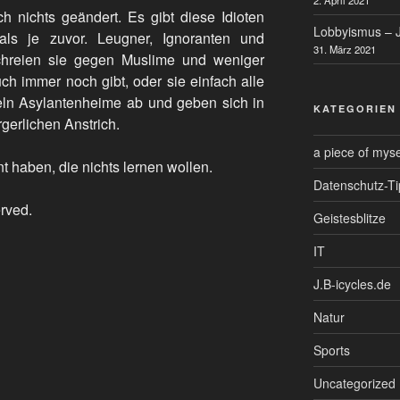
ich nichts geändert. Es gibt diese Idioten
Lobbyismus – J
als je zuvor. Leugner, Ignoranten und
31. März 2021
chreien sie gegen Muslime und weniger
h immer noch gibt, oder sie einfach alle
keln Asylantenheime ab und geben sich in
KATEGORIEN
rgerlichen Anstrich.
a piece of myse
rnt haben, die nichts lernen wollen.
Datenschutz-Ti
erved.
Geistesblitze
IT
J.B-icycles.de
Natur
Sports
Uncategorized