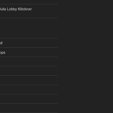
ulia Lobby Klöckner
lf
pps