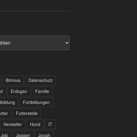
Brinova
Datenschutz
ld
Erdogan
Familie
tbildung
Fortbildungen
utter
Futterstelle
Hersteller
Hund
IT
Job
Joggen
Jonah