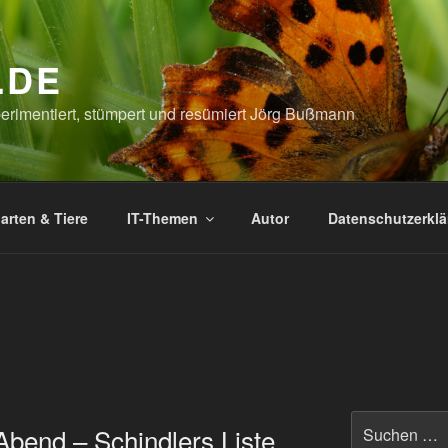
.DE
xperimentiert, stümpert und resümiert Jörg Bußmann
arten & Tiere
IT-Themen
Autor
Datenschutzerkl
Suchen
Abend – Schindlers Liste
nach: