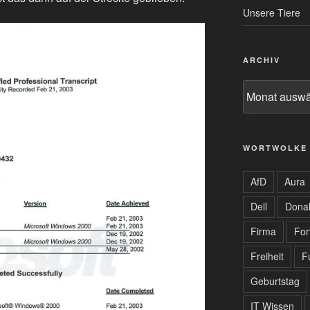
Unsere Tiere
ARCHIV
Archiv
WORTWOLKE
AfD
Aura
Dell
Dona
Firma
For
Freiheit
F
Geburtstag
IT Wissen