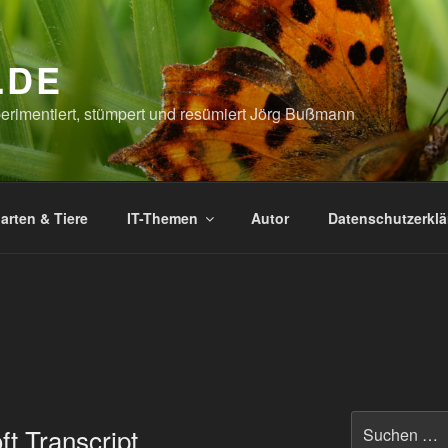
.DE
xperimentiert, stümpert und resümiert Jörg Bußmann
arten & Tiere
IT-Themen
Autor
Datenschutzerkl
Suchen
ft Transcript
nach: