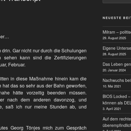
NEUESTE BE
Milram – politi
her…
29. August 2025
Eigene Untersei
 drin. Gar nicht nur durch die Schulungen
28. August 2025
n sehen kann sind die Zertifizierungen
uar, Februar.
Das Leben gen
20. Januar 2024
itten in diese Maßnahme hinein kam die
Nachwuchs bei
 hat das so sehr aus der Bahn geworfen,
10. Mai 2021
ahe hätte vorzeitig beenden müssen.
BIOS Locked – 
ner nach dem anderen davonzog, und
können als DE
rte, saß ich nur meine Stunden ab, und
3. April 2021
Auf dem rechte
überempfindlic
itutes Georg Tönjes mich zum Gespräch
2. April 2021