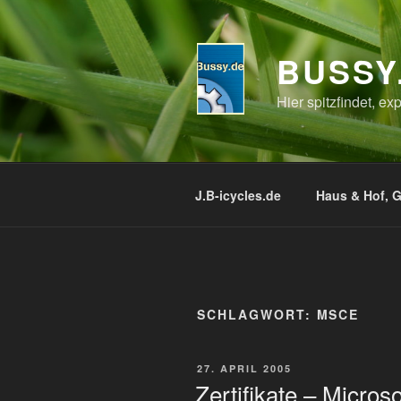
Zum
Inhalt
springen
BUSSY
Hier spitzfindet, e
J.B-icycles.de
Haus & Hof, G
SCHLAGWORT:
MSCE
VERÖFFENTLICHT
27. APRIL 2005
AM
Zertifikate – Microso