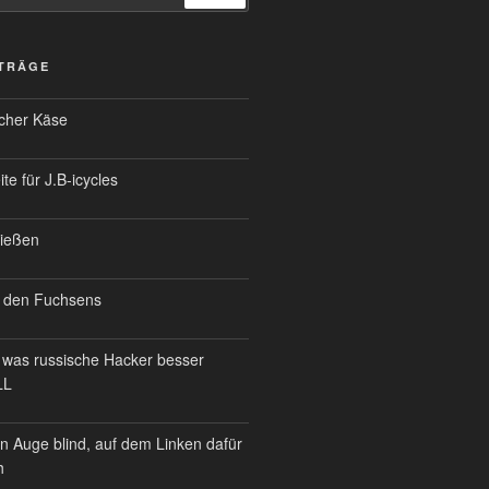
ITRÄGE
scher Käse
te für J.B-icycles
ießen
 den Fuchsens
was russische Hacker besser
LL
n Auge blind, auf dem Linken dafür
h