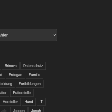
Brinova
Datenschutz
ld
Erdogan
Familie
tbildung
Fortbildungen
utter
Futterstelle
Hersteller
Hund
IT
Job
Joggen
Jonah