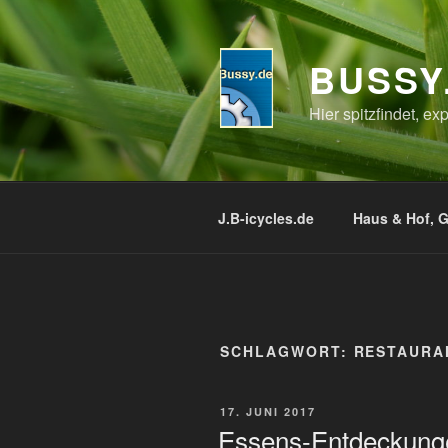
Zum
Inhalt
springen
BUSSY
Hier spitzfindet, e
J.B-icycles.de
Haus & Hof, G
SCHLAGWORT:
RESTAURA
VERÖFFENTLICHT
17. JUNI 2017
AM
Essens-Entdeckung