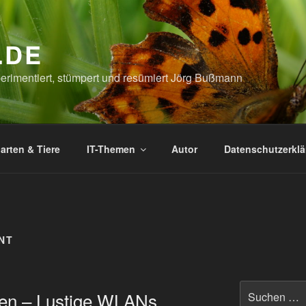
.DE
xperimentiert, stümpert und resümiert Jörg Bußmann
arten & Tiere
IT-Themen
Autor
Datenschutzerkl
NT
Suchen
en – Lustige WLANs
nach: