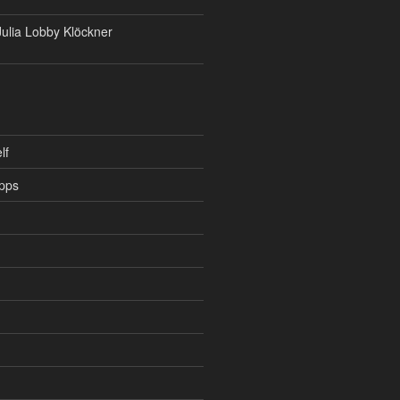
ulia Lobby Klöckner
lf
pps