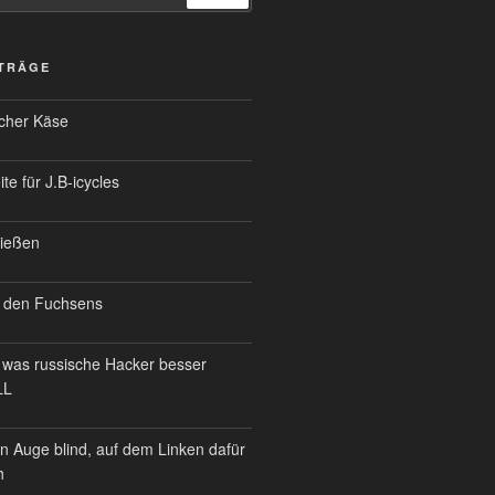
ITRÄGE
scher Käse
te für J.B-icycles
ießen
 den Fuchsens
was russische Hacker besser
LL
n Auge blind, auf dem Linken dafür
h