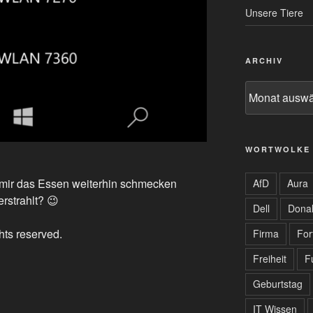
Unsere Tiere
ARCHIV
Archiv
WORTWOLKE
h mir das Essen weiterhin schmecken
AfD
Aura
erstrahlt? 😉
Dell
Dona
ghts reserved.
Firma
For
Freiheit
F
Geburtstag
IT Wissen