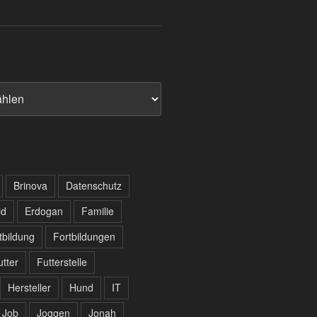
Brinova
Datenschutz
ld
Erdogan
Familie
tbildung
Fortbildungen
utter
Futterstelle
Hersteller
Hund
IT
Job
Joggen
Jonah