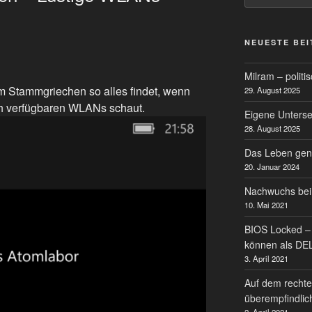
NEUESTE BE
Milram – politi
 Stammgriechen so alles findet, wenn
29. August 2025
h verfügbaren WLANs schaut.
Eigene Untersei
28. August 2025
Das Leben gen
20. Januar 2024
Nachwuchs bei
10. Mai 2021
BIOS Locked – 
können als DE
3. April 2021
Auf dem rechte
überempfindlic
2. April 2021