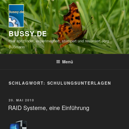
Zum
Inhalt
springen
BUSSY.DE
Hier spitzfindet, experimentiert, stümpert und resümiert Jörg
Bußmann
Menü
SCHLAGWORT:
SCHULUNGSUNTERLAGEN
VERÖFFENTLICHT
20. MAI 2010
AM
RAID Systeme, eine Einführung