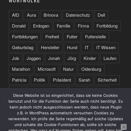
WORTWOLKE
AfD
Aura
Brinova
Datenschutz
Dell
Donald
Erdogan
Familie
Firma
Fortbildung
Fortbildungen
Freiheit
Futter
Futterstelle
Geburtstag
Hersteller
Hund
IT
IT Wissen
Job
Joggen
Jonah
Jörg
Kinder
Laufen
Marathon
Microsoft
Natur
Oldenburg
Patricia
Politik
Präsident
Sarah
Sicherheit
Sport
Spruch des Tages
Stare
Studium
Diese Website ist so eingerichtet, dass sie keine Cookies
Tochter
Training
Trump
Türkei
USA
benutzt und für die Funktion der Seite auch nicht benötigt. Es
kann jedoch nicht ausgeschlossen werden, dass neue Plugin
Webseite
Zertifikate
z.B. in WordPress automatisch versuchen Cookies zu
verwenden. Ich prüfe die Seite regelmäßig auf solche Updates
und schalte die Cookie-Funktionen ab, sollte ich solche
entdecken. Wer ganz auf Nummer Sicher gehen will, kann hier