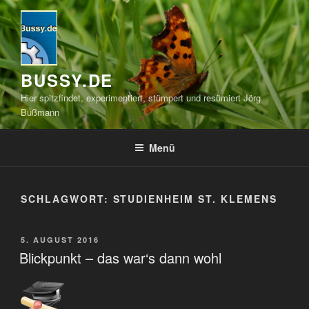
Zum
Inhalt
springen
BUSSY.DE
Hier spitzfindet, experimentiert, stümpert und resümiert Jörg
Bußmann
Menü
SCHLAGWORT:
STUDIENHEIM ST. KLEMENS
VERÖFFENTLICHT
5. AUGUST 2016
AM
Blickpunkt – das war‘s dann wohl