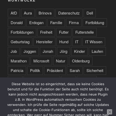
WORTWOLKE
AfD
Aura
Brinova
Datenschutz
Dell
Donald
Erdogan
Familie
Firma
Fortbildung
Fortbildungen
Freiheit
Futter
Futterstelle
Geburtstag
Hersteller
Hund
IT
IT Wissen
Job
Joggen
Jonah
Jörg
Kinder
Laufen
Marathon
Microsoft
Natur
Oldenburg
Patricia
Politik
Präsident
Sarah
Sicherheit
Sport
Spruch des Tages
Stare
Studium
Diese Website ist so eingerichtet, dass sie keine Cookies
Tochter
Training
Trump
Türkei
USA
benutzt und für die Funktion der Seite auch nicht benötigt. Es
kann jedoch nicht ausgeschlossen werden, dass neue Plugin
Webseite
Zertifikate
z.B. in WordPress automatisch versuchen Cookies zu
verwenden. Ich prüfe die Seite regelmäßig auf solche Updates
und schalte die Cookie-Funktionen ab, sollte ich solche
entdecken. Wer ganz auf Nummer Sicher gehen will, kann hier