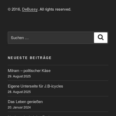
–
© 2016,
DeBussy
. All rights reserved.
das
war‘s
dann
wohl“
Suchen
Suche
nach:
NEUESTE BEITRÄGE
Milram – politischer Käse
29. August 2025
Eigene Unterseite für J.B-icycles
28. August 2025
Das Leben genießen
20. Januar 2024