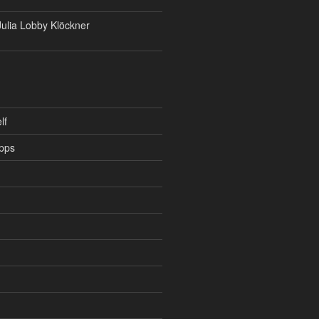
ulia Lobby Klöckner
lf
pps