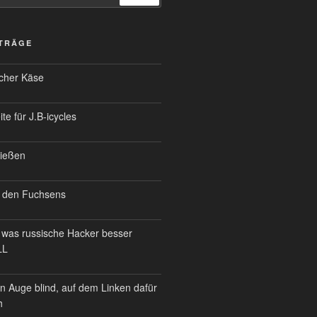
ITRÄGE
scher Käse
te für J.B-icycles
ießen
 den Fuchsens
was russische Hacker besser
LL
n Auge blind, auf dem Linken dafür
h