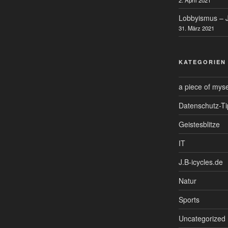
Lobbyismus – J
31. März 2021
KATEGORIEN
a piece of myse
Datenschutz-Ti
Geistesblitze
IT
J.B-icycles.de
Natur
Sports
Uncategorized