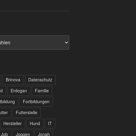
Brinova
Datenschutz
ld
Erdogan
Familie
tbildung
Fortbildungen
utter
Futterstelle
Hersteller
Hund
IT
Job
Joggen
Jonah