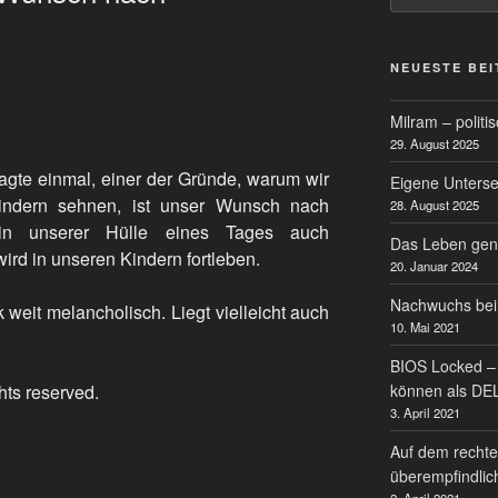
NEUESTE BE
Milram – politi
29. August 2025
sagte einmal, einer der Gründe, warum wir
Eigene Untersei
indern sehnen, ist unser Wunsch nach
28. August 2025
 in unserer Hülle eines Tages auch
Das Leben gen
ird in unseren Kindern fortleben.
20. Januar 2024
Nachwuchs bei
weit melancholisch. Liegt vielleicht auch
10. Mai 2021
BIOS Locked – 
ghts reserved.
können als DE
3. April 2021
Auf dem rechte
überempfindlic
2. April 2021