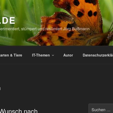
.DE
xperimentiert, stümpert und resümiert Jörg Bußmann
arten & Tiere
IT-Themen
Autor
Datenschutzerkl
N
Suchen
 Wunsch nach
nach: