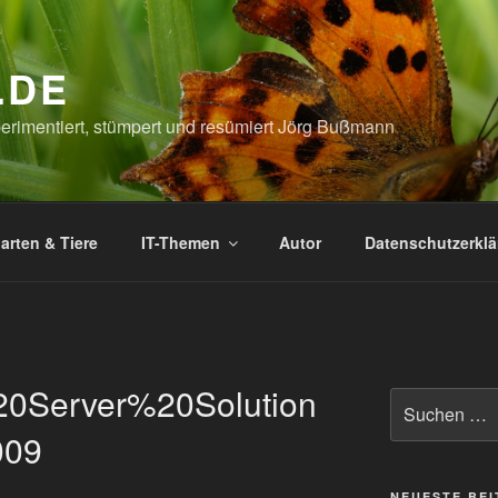
.DE
xperimentiert, stümpert und resümiert Jörg Bußmann
arten & Tiere
IT-Themen
Autor
Datenschutzerkl
0Server%20Solution
Suchen
nach:
009
NEUESTE BE