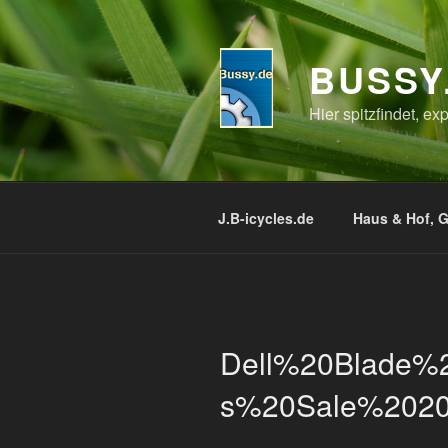
Zum
Inhalt
springen
BUSSY
Hier spitzfindet, e
J.B-icycles.de
Haus & Hof, G
Dell%20Blade%2
s%20Sale%202