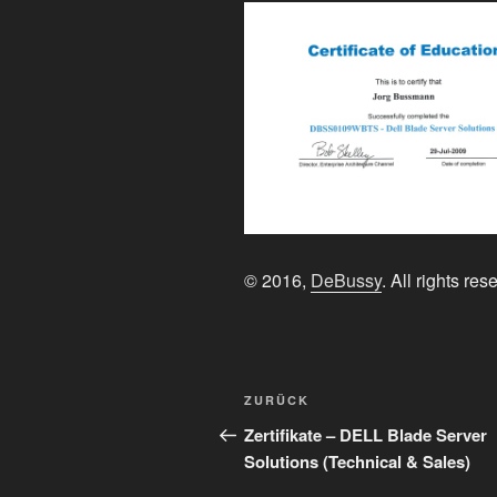
© 2016,
DeBussy
. All rights res
Beitragsnavigation
Vorheriger
ZURÜCK
Beitrag
Zertifikate – DELL Blade Server
Solutions (Technical & Sales)