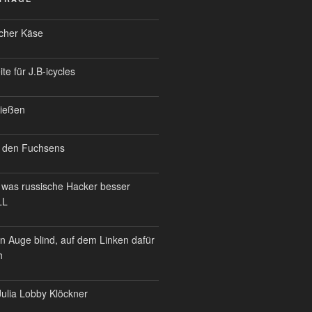
scher Käse
te für J.B-icycles
ießen
 den Fuchsens
was russische Hacker besser
LL
n Auge blind, auf dem Linken dafür
h
ulia Lobby Klöckner