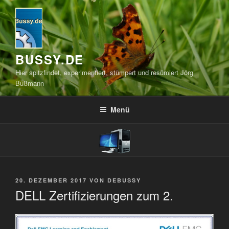
Zum
Inhalt
springen
BUSSY.DE
Hier spitzfindet, experimentiert, stümpert und resümiert Jörg
Bußmann
Menü
VERÖFFENTLICHT
20. DEZEMBER 2017
VON
DEBUSSY
AM
DELL Zertifizierungen zum 2.