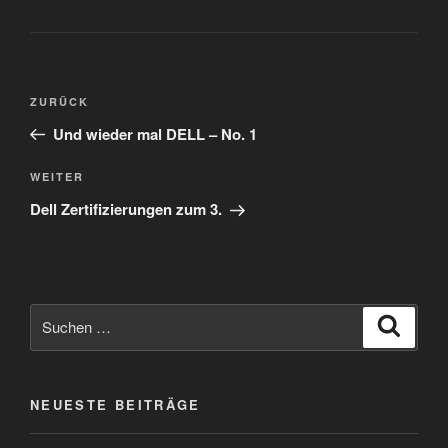
Beitragsnavigation
Vorheriger
ZURÜCK
Beitrag
Und wieder mal DELL – No. 1
Nächster
WEITER
Beitrag
Dell Zertifizierungen zum 3.
Suchen
Suche
nach:
NEUESTE BEITRÄGE