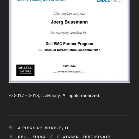
© 2017 – 2018,
DeBussy
. All rights reserved.
KATEGORIEN
A PIECE OF MYSELF
,
IT
SCHLAGWÖRTER
DELL
,
FIRMA
,
IT
,
IT WISSEN
,
ZERTIFIKATE