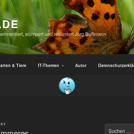
.DE
xperimentiert, stümpert und resümiert Jörg Bußmann
arten & Tiere
IT-Themen
Autor
Datenschutzerkl
SSY
Suchen
hlimmeres….
nach: