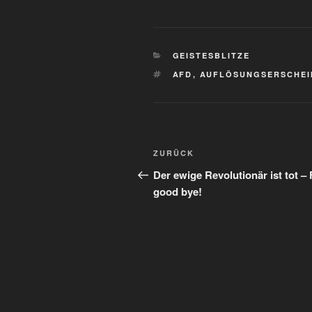
KATEGORIEN
GEISTESBLITZE
SCHLAGWÖRTER
AFD
,
AUFLÖSUNGSERSCHE
Beitragsnavigation
Vorheriger
ZURÜCK
Beitrag
Der ewige Revolutionär ist tot – 
good bye!