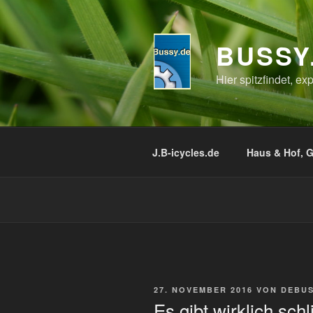
Zum
Inhalt
springen
BUSSY
Hier spitzfindet, e
J.B-icycles.de
Haus & Hof, G
VERÖFFENTLICHT
27. NOVEMBER 2016
VON
DEBU
AM
Es gibt wirklich sc