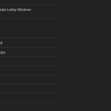
ulia Lobby Klöckner
lf
pps