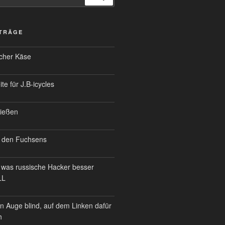
ITRÄGE
scher Käse
te für J.B-icycles
ießen
 den Fuchsens
was russische Hacker besser
LL
n Auge blind, auf dem Linken dafür
h