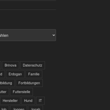
Brinova
Datenschutz
ld
Erdogan
Familie
tbildung
Fortbildungen
utter
Futterstelle
Hersteller
Hund
IT
Job
Joggen
Jonah