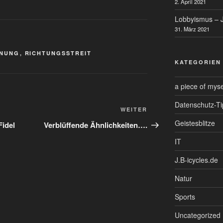
2. April 2021
Lobbyismus – J
31. März 2021
INUNG
,
RICHTUNGSSTREIT
KATEGORIEN
a piece of myse
Datenschutz-Ti
Nächster
WEITER
Beitrag
Geistesblitze
Fidel
Verblüffende Ähnlichkeiten….
IT
J.B-icycles.de
Natur
Sports
Uncategorized