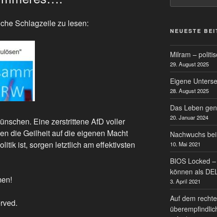
che Schlagzeile zu lesen:
NEUESTE BE
Milram – politi
29. August 2025
Eigene Untersei
28. August 2025
Das Leben gen
20. Januar 2024
ünschen. Eine zerstrittene AfD voller
enen die Geilheit auf die eigenen Macht
Nachwuchs bei
litik ist, sorgen letztlich am effektivsten
10. Mai 2021
BIOS Locked – 
können als DE
men!
3. April 2021
Auf dem rechte
erved.
überempfindlic