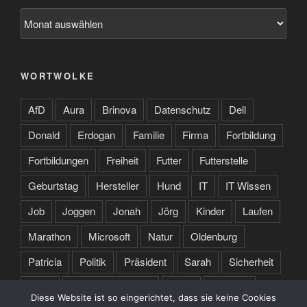
Archiv
WORTWOLKE
AfD
Aura
Brinova
Datenschutz
Dell
Donald
Erdogan
Familie
Firma
Fortbildung
Fortbildungen
Freiheit
Futter
Futterstelle
Geburtstag
Hersteller
Hund
IT
IT Wissen
Job
Joggen
Jonah
Jörg
Kinder
Laufen
Marathon
Microsoft
Natur
Oldenburg
Patricia
Politik
Präsident
Sarah
Sicherheit
Sport
Spruch des Tages
Stare
Studium
Diese Website ist so eingerichtet, dass sie keine Cookies