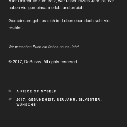
Aller Unkenrufe zum trotz, war unser letztes Jahr toll. Wir
haben viel gemeinsam erlebt und erreicht.
Gemeinsam geht es sich im Leben eben doch sehr viel
leichter.
Wir wünschen Euch ein frohes neues Jahr!
© 2017,
DeBussy
. All rights reserved.
KATEGORIEN
A PIECE OF MYSELF
SCHLAGWÖRTER
2017
,
GESUNDHEIT
,
NEUJAHR
,
SILVESTER
,
WÜNSCHE