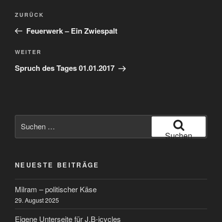
Beitragsnavigation
Vorheriger
ZURÜCK
Beitrag
Feuerwerk – Ein Zwiespalt
Nächster
WEITER
Beitrag
Spruch des Tages 01.01.2017
Suchen
nach:
Suchen
NEUESTE BEITRÄGE
Milram – politischer Käse
29. August 2025
Eigene Unterseite für J.B-icycles