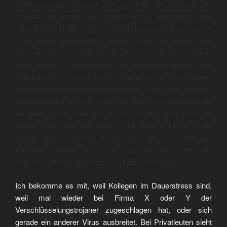
Identitätsdiebstahl, Trojanern und Co. Fälle wie Snowden, die
Aktivitäten von Gruppen wie Anonymus oder die Bemühungen einer
Partei wie den Piraten sollten uns bereits mehrfach den Wert unserer
Daten deutlich gemacht haben. Dennoch glauben die meisten immer
noch, dass immer nur den anderen etwas passiert und nicht ihnen
selbst. Dabei ist es völlig unerheblich, mit wem man über dieses Thema
spricht; egal ob Privatmann oder Firmenverantwortlicher, alle glauben
immer das andere eher betroffen sein werden, als sie selbst. Auf beiden
Seiten beobachte ich immer wieder eine große Sorglosigkeit in Bezug
auf dieses Thema. Dabei habe ich doch beruflich immer wieder mit
solchen Fällen, wenn auch meist nur am Rande zu tun. Am Rande
deshalb, weil ich nicht der Techniker bin, der dann später zum
Aufräumen gerufen wird, oder der versuchen darf den
Rettungssanitäter für einen verlorenen Patienten zu spielen…
Ich bekomme es mit, weil Kollegen im Dauerstress sind,
weil mal wieder bei Firma X oder Y der
Verschlüsselungstrojaner zugeschlagen hat, oder sich
gerade ein anderer Virus ausbreitet. Bei Privatleuten sieht