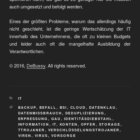
auch umgesetzt und befolgt werden.
Eines der größten Probleme, warum das allerdings häufig
nicht geschieht, ist die geringe Wertschätzung der IT
innerhalb des Unternehmens, die oft zu kleinen Budgets
und leider auch oft die mangelhafte Ausbildung der
Verantwortlichen.
© 2016,
DeBussy
. All rights reserved.
KATEGORIEN
IT
SCHLAGWÖRTER
BACKUP
,
BEFALL
,
BSI
,
CLOUD
,
DATENKLAU
,
DATENMISSBRAUCH
,
DEDUPLIZIERUNG
,
ERPRESSUNG
,
GAU
,
IDENTITÄSDIEBSTAHL
,
INFORMATION
,
IT
,
KONTEN
,
OPFER
,
STORAGE
,
TTROJANER
,
VERSCHLÜSSELUNGSTROJANER
,
VIREN
,
VIRUS
,
VORSORGE