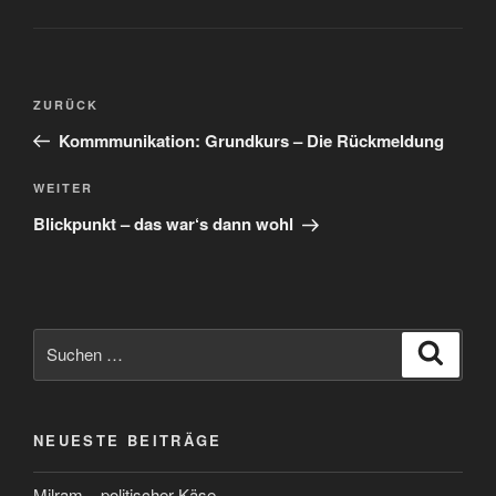
Beitragsnavigation
Vorheriger
ZURÜCK
Beitrag
Kommmunikation: Grundkurs – Die Rückmeldung
Nächster
WEITER
Beitrag
Blickpunkt – das war‘s dann wohl
Suchen
Suche
nach:
NEUESTE BEITRÄGE
Milram – politischer Käse