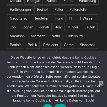
Donald
Erdogan
Familie
Firma
Fortbildung
Fortbildungen
Freiheit
Futter
Futterstelle
Geburtstag
Hersteller
Hund
IT
IT Wissen
Job
Joggen
Jonah
Jörg
Kinder
Laufen
Marathon
Microsoft
Natur
Oldenburg
Patricia
Politik
Präsident
Sarah
Sicherheit
Sport
Spruch des Tages
Stare
Studium
Diese Website ist so eingerichtet, dass sie keine Cookies
Tochter
Training
Trump
Türkei
USA
benutzt und für die Funktion der Seite auch nicht benötigt. Es
kann jedoch nicht ausgeschlossen werden, dass neue Plugin
Webseite
Zertifikate
z.B. in WordPress automatisch versuchen Cookies zu
verwenden. Ich prüfe die Seite regelmäßig auf solche Updates
und schalte die Cookie-Funktionen ab, sollte ich solche
entdecken. Wer ganz auf Nummer Sicher gehen will, kann hier
die Nutzung von Cookies noch einmal explizit untersagen. Auf
die Funktion der Webseite hat das keinerlei Einfluss. Ich
brauche keine Cookies, ich will keine Daten von Euch!
Datenschutzerklärung
Stolz präsentiert von WordPress