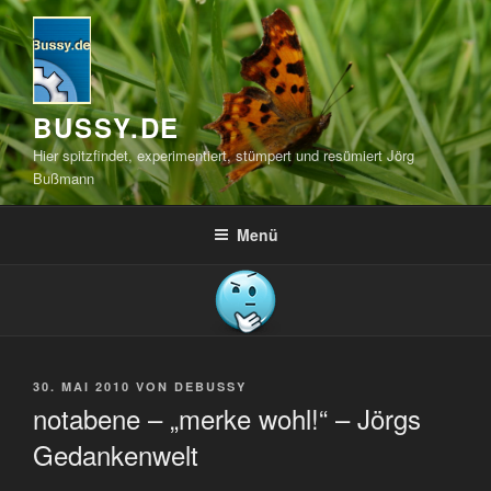
Zum
Inhalt
springen
BUSSY.DE
Hier spitzfindet, experimentiert, stümpert und resümiert Jörg
Bußmann
Menü
VERÖFFENTLICHT
30. MAI 2010
VON
DEBUSSY
AM
notabene – „merke wohl!“ – Jörgs
Gedankenwelt