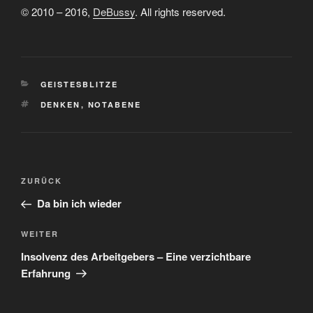
© 2010 – 2016,
DeBussy
. All rights reserved.
KATEGORIEN
GEISTESBLITZE
SCHLAGWÖRTER
DENKEN
,
NOTABENE
Beitragsnavigation
Vorheriger
ZURÜCK
Beitrag
Da bin ich wieder
Nächster
WEITER
Beitrag
Insolvenz des Arbeitgebers – Eine verzichtbare
Erfahrung