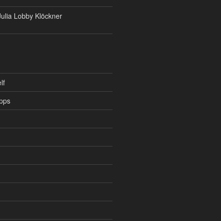
ulia Lobby Klöckner
lf
pps