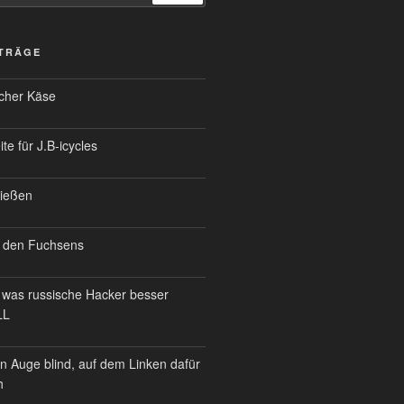
ITRÄGE
scher Käse
te für J.B-icycles
ießen
 den Fuchsens
was russische Hacker besser
LL
n Auge blind, auf dem Linken dafür
h