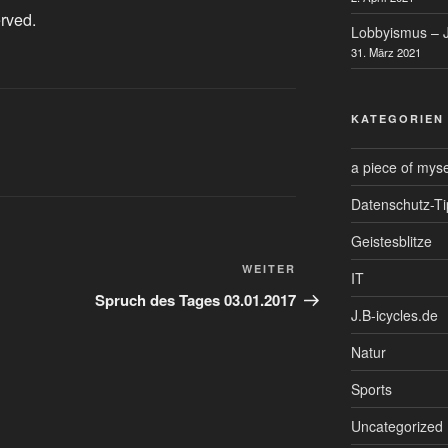
erved.
Lobbyismus – J
31. März 2021
KATEGORIEN
a piece of myse
Datenschutz-Ti
Geistesblitze
Nächster
WEITER
IT
Beitrag
Spruch des Tages 03.01.2017
J.B-icycles.de
Natur
Sports
Uncategorized