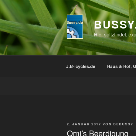
Zum
Inhalt
springen
BUSSY
Hier spitzfindet, e
J.B-icycles.de
Haus & Hof, G
VERÖFFENTLICHT
2. JANUAR 2017
VON
DEBUSSY
AM
Omi’s Beerdigung