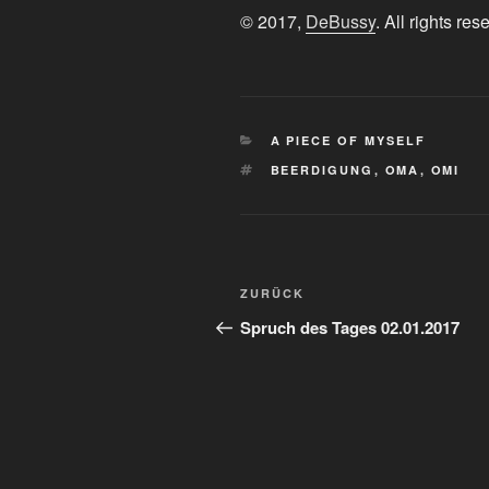
© 2017,
DeBussy
. All rights res
KATEGORIEN
A PIECE OF MYSELF
SCHLAGWÖRTER
BEERDIGUNG
,
OMA
,
OMI
Beitragsnavigation
Vorheriger
ZURÜCK
Beitrag
Spruch des Tages 02.01.2017