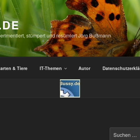
.DE
xperimentiert, stümpert und resümiert Jörg Bußmann
arten & Tiere
IT-Themen
Autor
Datenschutzerkl
Suchen
nach: