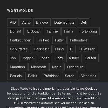
WORTWOLKE
AfD
Aura
Brinova
Datenschutz
Dell
Donald
Erdogan
Familie
Firma
Fortbildung
Fortbildungen
Freiheit
Futter
Futterstelle
Geburtstag
Hersteller
Hund
IT
IT Wissen
Job
Joggen
Jonah
Jörg
Kinder
Laufen
Marathon
Microsoft
Natur
Oldenburg
Patricia
Politik
Präsident
Sarah
Sicherheit
Sport
Spruch des Tages
Stare
Studium
Diese Website ist so eingerichtet, dass sie keine Cookies
Tochter
Training
Trump
Türkei
USA
benutzt und für die Funktion der Seite auch nicht benötigt. Es
kann jedoch nicht ausgeschlossen werden, dass neue Plugin
Webseite
Zertifikate
z.B. in WordPress automatisch versuchen Cookies zu
verwenden. Ich prüfe die Seite regelmäßig auf solche Updates