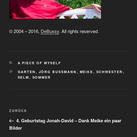
© 2004 – 2016,
DeBussy
. All rights reserved.
KATEGORIEN
A PIECE OF MYSELF
SCHLAGWÖRTER
GARTEN
,
JÖRG BUSSMANN
,
MEIKE
,
SCHWESTER
,
SELM
,
SOMMER
Beitragsnavigation
Vorheriger
ZURÜCK
Beitrag
4. Geburtstag Jonah-David – Dank Meike ein paar
Bilder