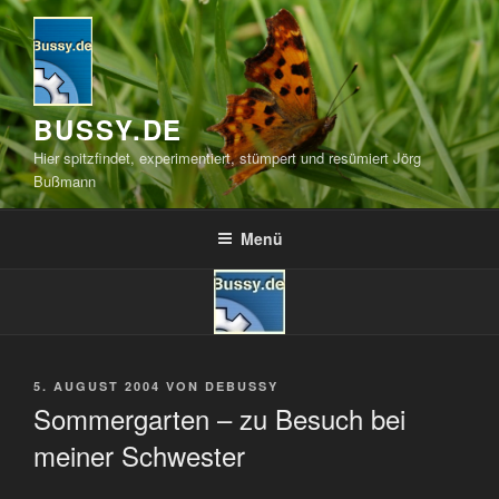
Zum
Inhalt
springen
BUSSY.DE
Hier spitzfindet, experimentiert, stümpert und resümiert Jörg
Bußmann
Menü
VERÖFFENTLICHT
5. AUGUST 2004
VON
DEBUSSY
AM
Sommergarten – zu Besuch bei
meiner Schwester