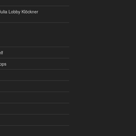
ulia Lobby Klöckner
lf
pps