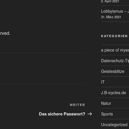
2. April 2021
Lobbyismus – J
31. März 2021
erved.
KATEGORIEN
a piece of myse
Datenschutz-Ti
Geistesblitze
IT
J.B-icycles.de
Natur
Nächster
WEITER
Beitrag
Das sichere Passwort?
Sports
Uncategorized