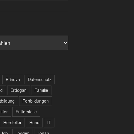
Brinova
Datenschutz
ld
Erdogan
Familie
tbildung
Fortbildungen
utter
Futterstelle
Hersteller
Hund
IT
Job
Joggen
Jonah