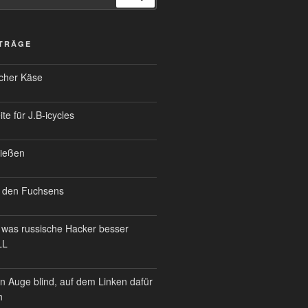
ITRÄGE
scher Käse
te für J.B-icycles
ießen
 den Fuchsens
was russische Hacker besser
LL
n Auge blind, auf dem Linken dafür
h