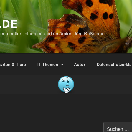
.DE
xperimentiert, stümpert und resümiert Jörg Bußmann
arten & Tiere
IT-Themen
Autor
Datenschutzerkl
Suchen
nach: