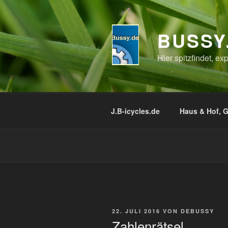
Zum
Inhalt
springen
BUSSY
Hier spitzfindet, e
J.B-icycles.de
Haus & Hof, G
VERÖFFENTLICHT
22. JULI 2016
VON
DEBUSSY
AM
Zahlenrätsel