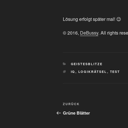
Lösung erfolgt später mal! 😉
© 2016,
DeBussy
. All rights res
KATEGORIEN
GEISTESBLITZE
SCHLAGWÖRTER
IQ
,
LOGIKRÄTSEL
,
TEST
Beitragsnavigation
Vorheriger
ZURÜCK
Beitrag
Grüne Blätter