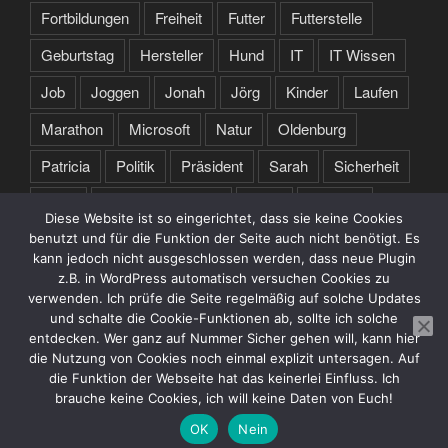
Fortbildungen
Freiheit
Futter
Futterstelle
Geburtstag
Hersteller
Hund
IT
IT Wissen
Job
Joggen
Jonah
Jörg
Kinder
Laufen
Marathon
Microsoft
Natur
Oldenburg
Patricia
Politik
Präsident
Sarah
Sicherheit
Sport
Spruch des Tages
Stare
Studium
Diese Website ist so eingerichtet, dass sie keine Cookies
Tochter
Training
Trump
Türkei
USA
benutzt und für die Funktion der Seite auch nicht benötigt. Es
kann jedoch nicht ausgeschlossen werden, dass neue Plugin
Webseite
Zertifikate
z.B. in WordPress automatisch versuchen Cookies zu
verwenden. Ich prüfe die Seite regelmäßig auf solche Updates
und schalte die Cookie-Funktionen ab, sollte ich solche
entdecken. Wer ganz auf Nummer Sicher gehen will, kann hier
die Nutzung von Cookies noch einmal explizit untersagen. Auf
die Funktion der Webseite hat das keinerlei Einfluss. Ich
brauche keine Cookies, ich will keine Daten von Euch!
Datenschutzerklärung
Stolz präsentiert von WordPress
OK
Nein