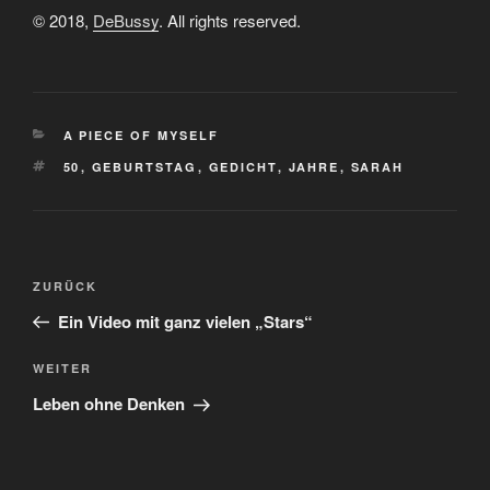
© 2018,
DeBussy
. All rights reserved.
KATEGORIEN
A PIECE OF MYSELF
SCHLAGWÖRTER
50
,
GEBURTSTAG
,
GEDICHT
,
JAHRE
,
SARAH
Beitragsnavigation
Vorheriger
ZURÜCK
Beitrag
Ein Video mit ganz vielen „Stars“
Nächster
WEITER
Beitrag
Leben ohne Denken