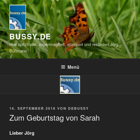
Zum
Inhalt
springen
BUSSY.DE
Hier spitzfindet, experimentiert, stümpert und resümiert Jörg
Bußmann
Menü
VERÖFFENTLICHT
16. SEPTEMBER 2018
VON
DEBUSSY
AM
Zum Geburtstag von Sarah
Lieber Jörg